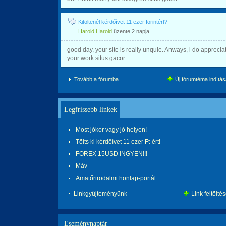
Kitöltenél kérdőívet 11 ezer forintért?
Harold Harold
üzente
2 napja
good day, your site is really unquie. Anways, i do apprecia
your work situs gacor ...
Tovább a fórumba
Új fórumtéma indítás
Legfrissebb linkek
Most jókor vagy jó helyen!
Tölts ki kérdőívet 11 ezer Ft-ért!
FOREX 15USD INGYEN!!!
Máv
Amatőrirodalmi honlap-portál
Linkgyűjteményünk
Link feltölté
Eseménynaptár