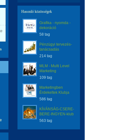
Hasonló közösségek
Grafika - nyomda -
dekoráció
te
58 tag
Pénzügyi tervezés-
a
tanácsadás
214 tag
MLM - Multi Level
Marketing
109 tag
Marketingben
Érdekeltek Klubja
586 tag
KÍVÁNSÁG-CSERE-
BERE-INGYEN-klub
se
563 tag