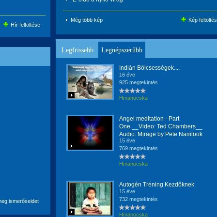
Még több kép
Kép feltölté
Hír feltöltése
Legfrissebb
Legnépszerűbb
Indián Bölcsességek....
16 éve
925 megtekintés
Hmanocska
Angel meditation - Part
One.__Video: Ted Chambers__
Audio: Mirage by Pete Namlook
15 éve
769 megtekintés
Hmanocska
Autogén Tréning Kezdőknek
15 éve
732 megtekintés
eg ismerőseidet
Hmanocska