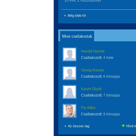
16 éve, 2 hozzászólás
Még több hír
Most csatlakoztak
Harold Harold
Csatlakozott:
4 hete
Georg Areuya
Csatlakozott:
6 hónapja
Kyrylo Glyv6
Csatlakozott:
7 hónapja
Für Attila
Csatlakozott:
9 hónapja
Az összes tag
Hívd m