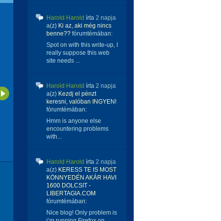
Harold Harold
írta
2 napja
a(z)
Ki az, aki még nincs
benne??
fórumtémában:
Spot on with this write-up, I
really suppose this web
site needs ...
Harold Harold
írta
2 napja
a(z)
Kezdj el pénzt
keresni, valóban INGYEN!
fórumtémában:
Hmm is anyone else
encountering problems
with...
Harold Harold
írta
2 napja
a(z)
KERESS TE IS MOST
KÖNNYEDÉN AKÁR HAVI
1600 DOLCSIT -
LIBERTAGIA.COM
fórumtémában:
Nice blog! Only problem is
i’m running Firefox on