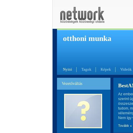
otthoni munka
Nyitó
Tagok
Képek
Videók
Vezetőváltás
BestA
Az ember
szerint ú
összeszed
tudom, me
vélemény,
Nem így v
Tovább