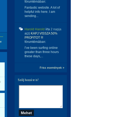
fórumtémában:
Fantastic website. A lot of
helpful info here. I am
sending...
Harold Harold
írta
2 napja
a(z)
KAPJ VISSZA 50%
PROFITOT !!!
se
fórumtémában:
I’ve been surfing online
greater than three hours
these days,...
Friss események »
Szólj hozzá te is!
u