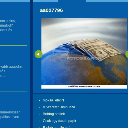
aa027796
nem biztos,
csinálod?
ácsi-és...
tovább aggódni,
urós
 ...
moksa_elixir1
A Szeretet Himnusza
immunrendszer
Boldog smilek
pátiás elven
Csak egy darab papír
E-club a nyíló virág