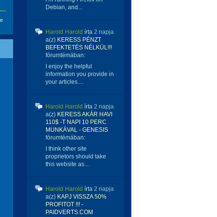
Debian, and...
se
Harold Harold
írta
2 napja
a(z)
KERESS PÉNZT
BEFEKTETÉS NÉLKÜL!!!
fórumtémában:
I enjoy the helpful
information you provide in
your articles....
Harold Harold
írta
2 napja
a(z)
KERESS AKÁR HAVI
110$ -T NAPI 10 PERC
MUNKÁVAL - GENESIS
fórumtémában:
I think other site
proprietors should take
this website as...
Harold Harold
írta
2 napja
a(z)
KAPJ VISSZA 50%
PROFITOT !!! -
PAIDVERTS.COM