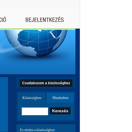
Csatlakozom a közösséghez
Közösségben
Mindenben
Ez történt a közösségben: