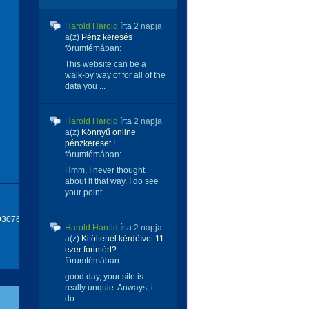
Harold Harold
írta
2 napja
a(z)
Pénz keresés
fórumtémában:
This website can be a
walk-by way of for all of the
data you ...
Harold Harold
írta
2 napja
a(z)
Könnyű online
pénzkereset !
fórumtémában:
Hmm, I never thought
about it that way. I do see
your point...
693076408.html
Harold Harold
írta
2 napja
a(z)
Kitöltenél kérdőívet 11
ezer forintért?
fórumtémában:
good day, your site is
really unquie. Anways, i
do...