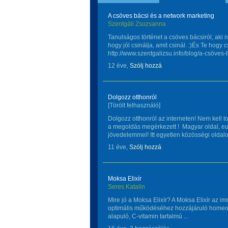
A csöves bácsi és a network marketing
Szentgáli Zsuzsanna
Tanulságos történet a csöves bácsiról, aki 
hogy jól csinálja, amit csinál. :)És Te hogy 
http://www.szentgalizsu.info/blog/a-csöves-b
12 éve,
Szólj hozzá
Dolgozz otthonról
[Törölt felhasználó]
Dolgozz otthonról az interneten! Nem kell 
a megoldás megérkezett ! Magyar oldal, e
jövedelemmel! Itt egyetlen közösségi oldalon
11 éve,
Szólj hozzá
Moksa Elixír
Seres Katalin
Mire jó a Moksa Elixír? A Moksa Elixír az 
optimális működéséhez hozzájáruló homeo
alapuló, C-vitamin tartalmú ...