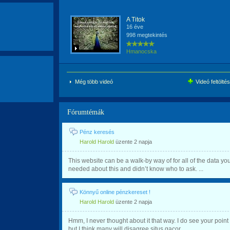
A Titok
16 éve
998 megtekintés
Hmanocska
Még több videó
Videó feltölté
Fórumtémák
Pénz keresés
Harold Harold
üzente
2 napja
This website can be a walk-by way of for all of the data yo
needed about this and didn’t know who to ask. ...
Könnyű online pénzkereset !
Harold Harold
üzente
2 napja
Hmm, I never thought about it that way. I do see your point
but I think many will disagree situs gacor ...