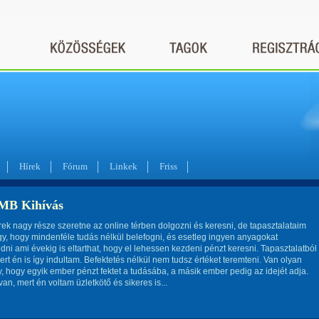
Hírek
Fórum
Linkek
Friss
MB Kihívás
ek nagy része szeretne az online térben dolgozni és keresni, de tapasztalataim
gy, hogy mindenféle tudás nélkül belefogni, és esetleg ingyen anyagokat
ni ami évekig is eltarthat, hogy el lehessen kezdeni pénzt keresni. Tapasztalatból
rt én is így indultam. Befektetés nélkül nem tudsz értéket teremteni. Van olyan
 hogy egyik ember pénzt fektet a tudásába, a másik ember pedig az idejét adja.
an, mert én voltam üzletkötő és sikeres is...