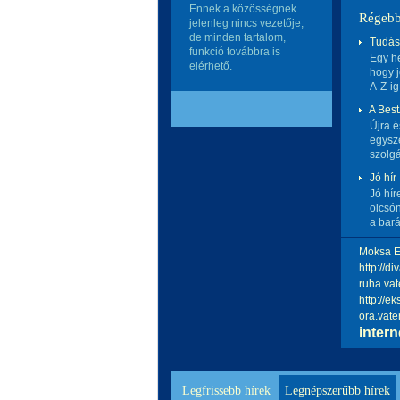
Ennek a közösségnek
Régebb
jelenleg nincs vezetője,
de minden tartalom,
Tudást
funkció továbbra is
Egy h
elérhető.
hogy j
A-Z-ig
A Best
Újra é
egysze
szolgá
Jó hír
Jó hír
olcsón
a bará
Moksa El
http://div
ruha.vat
http://ek
ora.vat
intern
Legfrissebb hírek
Legnépszerűbb hírek