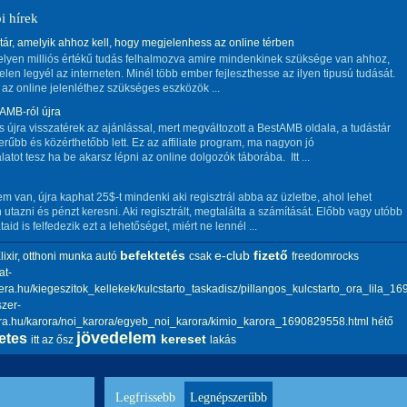
i hírek
ár, amelyik ahhoz kell, hogy megjelenhess az online térben
elyen milliós értékű tudás felhalmozva amire mindenkinek szüksége van ahhoz,
elen legyél az interneten. Minél több ember fejleszthesse az ilyen tipusú tudását.
 az online jelenléthez szükséges eszközök ...
AMB-ról újra
s újra visszatérek az ajánlással, mert megváltozott a BestAMB oldala, a tudástár
rűbb és közérthetőbb lett. Ez az affiliate program, ma nagyon jó
latot tesz ha be akarsz lépni az online dolgozók táborába. Itt ...
em van, újra kaphat 25$-t mindenki aki regisztrál abba az üzletbe, ahol lehet
 utazni és pénzt keresni. Aki regisztrált, megtalálta a számítását. Előbb vagy utóbb
taid is felfedezik ezt a lehetőséget, miért ne lennél ...
befektetés
e-club
fizető
ixir, otthoni munka
autó
csak
freedomrocks
at-
era.hu/kiegeszitok_kellekek/kulcstarto_taskadisz/pillangos_kulcstarto_ora_lila_1
szer-
era.hu/karora/noi_karora/egyeb_noi_karora/kimio_karora_1690829558.html
hétő
jövedelem
etes
kereset
itt az ősz
lakás
Legfrissebb
Legnépszerűbb